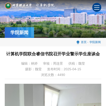
NEWS
学院新闻
首页
-
学院新闻
计算机学院联合睿信书院召开学业警示学生座谈会
编辑：林婷
审核：周连景
供稿：魏莹
摄影：魏莹
发布时间：2025-04-15
浏览次数：
4490