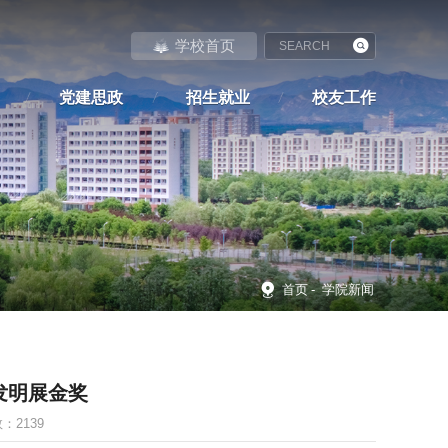
学校首页
党建思政
招生就业
校友工作
首页
-
学院新闻
发明展金奖
数：
2139