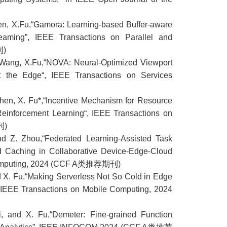
Chen, X.Fu,“Gamora: Learning-based Buffer-aware
reaming”, IEEE Transactions on Parallel and
刊)
Y. Wang, X.Fu,“NOVA: Neural-Optimized Viewport
 the Edge“, IEEE Transactions on Services
 Chen, X. Fu*,“Incentive Mechanism for Resource
Reinforcement Learning“, IEEE Transactions on
刊)
nd Z. Zhou,“Federated Learning-Assisted Task
d Caching in Collaborative Device-Edge-Cloud
 Computing, 2024 (CCF A类推荐期刊)
nd X. Fu,“Making Serverless Not So Cold in Edge
, IEEE Transactions on Mobile Computing, 2024
i, and X. Fu,“Demeter: Fine-grained Function
less Analytics”, IEEE INFOCOM 2024 (CCF A类推荐