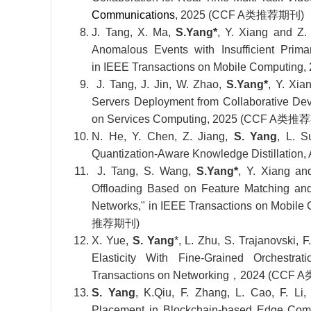
Communications
, 2025 (CCF A类推荐期刊)
J. Tang, X. Ma,
S.Yang*
, Y. Xiang and Z.
Anomalous Events with Insufficient Prim
in IEEE Transactions on Mobile Comput
J. Tang, J. Jin, W. Zhao,
S.Yang*
, Y. Xi
Servers Deployment from Collaborative De
on Services Computing, 2025 (CCF A类
N. He, Y. Chen, Z. Jiang,
S. Yang
, L. S
Quantization-Aware Knowledge Distill
J. Tang, S. Wang,
S.Yang*
, Y. Xiang an
Offloading Based on Feature Matching an
Networks," in IEEE Transactions on Mobile
推荐期刊)
X. Yue,
S. Yang
*, L. Zhu, S. Trajanovski, 
Elasticity With Fine-Grained Orchestra
Transactions on Networking，2024 (CC
S. Yang
, K.Qiu, F. Zhang, L. Cao, F. Li,
Placement in Blockchain-based Edge Comp