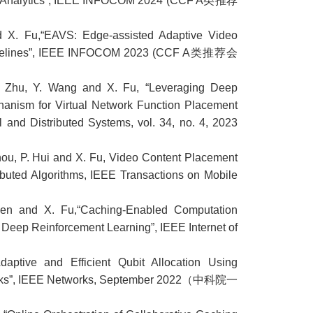
nd X. Fu,“EAVS: Edge-assisted Adaptive Video
 Pipelines”, IEEE INFOCOM 2023 (CCF A类推荐会
 L. Zhu, Y. Wang and X. Fu, “Leveraging Deep
hanism for Virtual Network Function Placement
 and Distributed Systems, vol. 34, no. 4, 2023
 Zhou, P. Hui and X. Fu, Video Content Placement
ibuted Algorithms, IEEE Transactions on Mobile
Chen and X. Fu,“Caching-Enabled Computation
 Deep Reinforcement Learning”, IEEE Internet of
daptive and Efficient Qubit Allocation Using
orks”, IEEE Networks, September 2022（中科院一