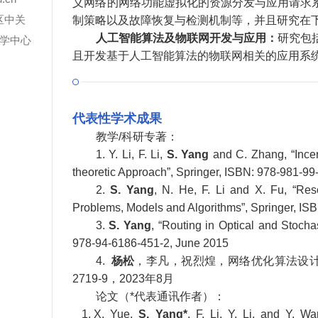
义网络的网络功能虚拟化的资源分发与应用请求
制策略以及故障恢复与检测机制等，并且研究在
区中关
人工智能算法及物联网开发与应用：
研究包
大学中心
且开发基于人工智能算法的物联网相关的应用系
代表性学术成果
教学/科研专著：
1. Y. Li, F. Li,
S. Yang
and C. Zhang, “Ince
theoretic Approach”, Springer, ISBN: 978-981-99
2.
S. Yang
, N. He, F. Li and X. Fu, “Reso
Problems, Models and Algorithms”, Springer, I
3.
S. Yang
, “Routing in Optical and Stocha
978-94-6186-451-2, June 2015
4.
杨松
，李凡，祝烈煌，网络优化算法设计与应
2719-9，2023年8月
论文（*代表通讯作者）：
X. Yue,
S. Yang*
, F. Li, Y. Li, and Y. W