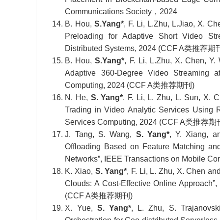
Communications Society，2024
B. Hou,
S.Yang*
, F. Li, L.Zhu, L.Jiao, X. 
Preloading for Adaptive Short Video St
Distributed Systems, 2024 (CCF A类推荐期
B. Hou,
S.Yang*
, F. Li, L.Zhu, X. Chen, 
Adaptive 360-Degree Video Streaming at
Computing, 2024 (CCF A类推荐期刊)
N. He,
S. Yang*
, F. Li, L. Zhu, L. Sun, X.
Trading in Video Analytic Services Using 
Services Computing, 2024 (CCF A类推荐期
J. Tang, S. Wang,
S. Yang*
, Y. Xiang, a
Offloading Based on Feature Matching an
Networks”, IEEE Transactions on Mobile
K. Xiao,
S. Yang*
, F. Li, L. Zhu, X. Chen a
Clouds: A Cost-Effective Online Approach”
(CCF A类推荐期刊)
X. Yue,
S. Yang*
, L. Zhu, S. Trajanovsk
Orchestration for Geo-distributed Server