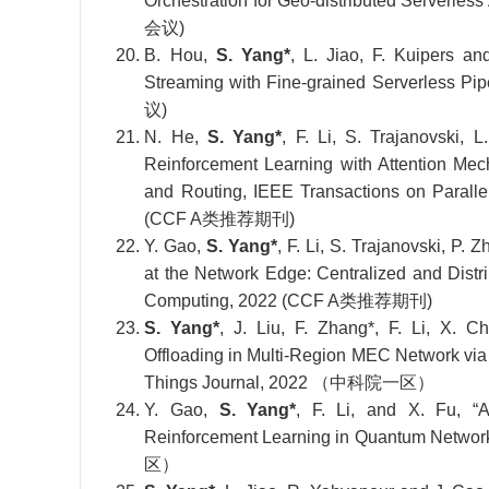
会议)
B. Hou,
S. Yang*
, L. Jiao, F. Kuipers a
Streaming with Fine-grained Serverless
议)
N. He,
S. Yang*
, F. Li, S. Trajanovski,
Reinforcement Learning with Attention Mec
and Routing, IEEE Transactions on Parallel
(CCF A类推荐期刊)
Y. Gao,
S. Yang*
, F. Li, S. Trajanovski, P.
at the Network Edge: Centralized and Distr
Computing, 2022 (CCF A类推荐期刊)
S. Yang*
, J. Liu, F. Zhang*, F. Li, X. 
Offloading in Multi-Region MEC Network via
Things Journal, 2022 （中科院一区）
Y. Gao,
S. Yang*
, F. Li, and X. Fu, “A
Reinforcement Learning in Quantum Netw
区）