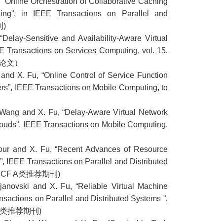
, “Online Orchestration of Collaborative Caching
ting”, in IEEE Transactions on Parallel and
刊)
“Delay-Sensitive and Availability-Aware Virtual
E Transactions on Services Computing, vol. 15,
被引论文）
 and X. Fu, “Online Control of Service Function
rs”, IEEE Transactions on Mobile Computing, to
Y. Wang and X. Fu, “Delay-Aware Virtual Network
ouds”, IEEE Transactions on Mobile Computing,
apour and X. Fu, “Recent Advances of Resource
n”, IEEE Transactions on Parallel and Distributed
021 (CCF A类推荐期刊)
ajanovski and X. Fu, “Reliable Virtual Machine
sactions on Parallel and Distributed Systems ”,
CCF A类推荐期刊)