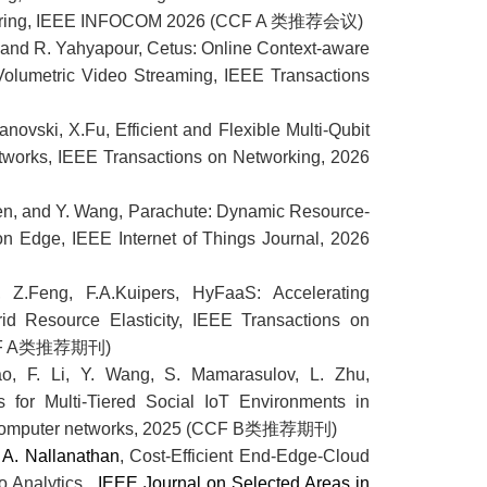
d Sharing, IEEE INFOCOM 2026 (CCF A 类推荐会议)
hen and R. Yahyapour, Cetus: Online Context-aware
e Volumetric Video Streaming, IEEE Transactions
rajanovski, X.Fu, Efficient and Flexible Multi-Qubit
works, IEEE Transactions on Networking, 2026
 Chen, and Y. Wang, Parachute: Dynamic Resource-
on Edge, IEEE Internet of Things Journal, 2026
, Z.Feng, F.A.Kuipers, HyFaaS: Accelerating
id Resource Elasticity, IEEE Transactions on
 (CCF A类推荐期刊)
Gao, F. Li, Y. Wang, S. Mamarasulov, L. Zhu,
 for Multi-Tiered Social IoT Environments in
of Computer networks, 2025 (CCF B类推荐期刊)
A. Nallanathan
, Cost-Efficient End-Edge-Cloud
eo Analytics,
IEEE Journal on Selected Areas in