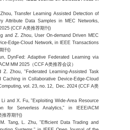
 Zhou, Transfer Learning Assisted Detection of
ary Attribute Data Samples in MEC Networks,
ing, 2025 (CCF A类推荐期刊)
ang and Z. Zhou, User On-demand Driven MEC
vice-Edge-Cloud Network, in IEEE Transactions
推荐期刊)
un, DynFed: Adaptive Federated Learning via
ation, ACM MM 2025（CCF A类推荐会议）
d Z. Zhou, "Federated Learning-Assisted Task
d Caching in Collaborative Device-Edge-Cloud
 Computing, vol. 23, no. 12, Dec. 2024 (CCF A类
F. Li and X. Fu, "Exploiting Wide-Area Resource
tion for Serverless Analytics," in IEEE/ACM
F A类推荐期刊)
 M. Tang, L. Zhu, "Efficient Data Trading and
uting Systems," in IEEE Open Journal of the