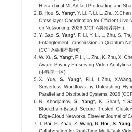
Hierarchical ML Artifact Pre-loading an
B. Hou,
S. Yang*
, Y. Li, F. Li, L. Zhu, X.C
Cross-layer Coordination for Efficient Liv
on Networking, 2026 (CCF A类推荐期刊)
Y. Gao,
S. Yang*
, F. Li, Y. Li, L. Zhu, S. T
Entanglement Transmission in Quantum Net
(CCF A类推荐期刊)
W. Xu,
S. Yang*
, F. Li, L. Zhu, K. Zhu, X.
Aware Privacy-Preserving Video Analytics 
(中科院一区)
X. Yue,
S. Yang*
, F.Li, L.Zhu, X.Wang
Serverless Workflows by Unleashing Hybr
Parallel and Distributed Systems, 2026
N. Khodjamov,
S. Yang*
, K. Sharif, Y.
Blockchain-Based Secure Trusted Clusters
Edge-Cloud Networks, Elsevier Journal 
T
. Bai
,
H. Zhao
,
Z. Wang
,
B. Hou
,
S. Yang
,
Collaboration for Real-Time Multi-Task Vid