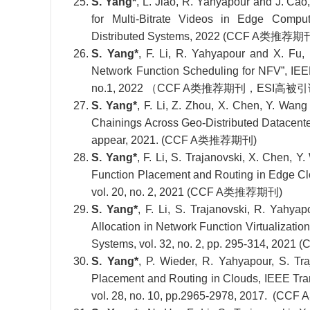
S. Yang*
, L. Jiao, R. Yahyapour and J. Cao
for Multi-Bitrate Videos in Edge Compu
Distributed Systems, 2022 (CCF A类推荐期
S. Yang*
, F. Li, R. Yahyapour and X. Fu, 
Network Function Scheduling for NFV”, IEE
no.1, 2022 （CCF A类推荐期刊，ESI高
S. Yang*
, F. Li, Z. Zhou, X. Chen, Y. Wang
Chainings Across Geo-Distributed Datacente
appear, 2021. (CCF A类推荐期刊)
S. Yang*
, F. Li, S. Trajanovski, X. Chen, 
Function Placement and Routing in Edge Cl
vol. 20, no. 2, 2021 (CCF A类推荐期刊)
S. Yang*
, F. Li, S. Trajanovski, R. Yahy
Allocation in Network Function Virtualizatio
Systems, vol. 32, no. 2, pp. 295-314, 2
S. Yang*
, P. Wieder, R. Yahyapour, S. Tr
Placement and Routing in Clouds, IEEE Tran
vol. 28, no. 10, pp.2965-2978, 2017. (