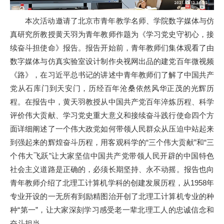
本次活动邀请了北京市青年教学名师、学院数字媒体与仿
真研究所教授黄天羽为青年教师作题为《学习党史守初心，接
续奋斗担使命》报告。报告开始前，青年教师们集体观看了由
数字媒体与仿真实验室设计制作央视网出品的建党百年微视频
《路》，在习近平总书记的讲述中青年教师们了解了中国共产
党从石库门到天安门，历经百年沧桑依然风华正茂的光辉历
程。在报告中，黄天羽教授从中国共产党百年淬炼历程、科学
评价伟大贡献、学习党史重大意义和接续奋斗践行使命四个方
面详细阐述了一个伟大政党如何带领人民群众从压迫中站起来
到强起来的辉煌奋斗历程，用客观科学的“三个伟大贡献”和“三
个伟大飞跃”让大家坚信中国共产党带领人民开辟的中国特色
社会主义道路是正确的，必须长期坚持、永不动摇。报告也向
青年教师介绍了北理工计算机学科的创建发展历程，从1958年
专业开设的一无所有到励精图治开创了北理工计算机专业的种
种“第一”，让大家深刻学习感受老一辈北理工人的忠诚信念和
奋斗担当。