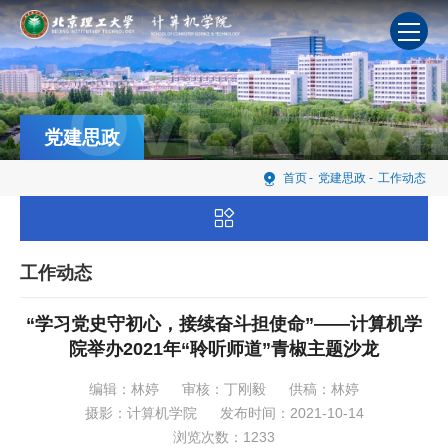
OVERRVI
党建思政
首页
-
党建思政
-
工作动态
工作动态
“学习党史守初心，接续奋斗担使命”——计算机学
院举办2021年“聆听师道”青椒主题沙龙
编辑：林婷
审核：丁刚毅
供稿：林婷
摄影：计算机学院
发布时间：2021-10-14
浏览次数：
1233